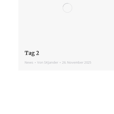
Tag 2
News
Von
SKJander
26. November 2025