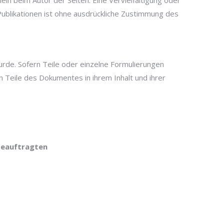
lein beim Autor der Seiten. Eine Vervielfältigung oder
blikationen ist ohne ausdrückliche Zustimmung des
urde. Sofern Teile oder einzelne Formulierungen
n Teile des Dokumentes in ihrem Inhalt und ihrer
beauftragten