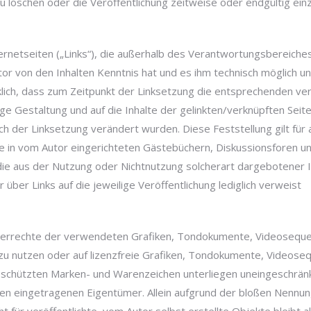
löschen oder die Veröffentlichung zeitweise oder endgültig einz
ernetseiten („Links“), die außerhalb des Verantwortungsbereiche
 Autor von den Inhalten Kenntnis hat und es ihm technisch möglich 
klich, dass zum Zeitpunkt der Linksetzung die entsprechenden verli
tige Gestaltung und auf die Inhalte der gelinkten/verknüpften Seite
nach der Linksetzung verändert wurden. Diese Feststellung gilt fü
in vom Autor eingerichteten Gästebüchern, Diskussionsforen und Ma
die aus der Nutzung oder Nichtnutzung solcherart dargebotener I
 über Links auf die jeweilige Veröffentlichung lediglich verweist
rheberrechte der verwendeten Grafiken, Tondokumente, Videoseque
 nutzen oder auf lizenzfreie Grafiken, Tondokumente, Videosequ
eschützten Marken- und Warenzeichen unterliegen uneingeschrän
en eingetragenen Eigentümer. Allein aufgrund der bloßen Nennung