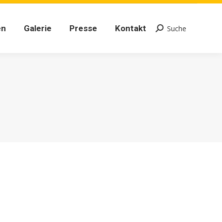
en
Galerie
Presse
Kontakt
Suche
Search:
en
Galerie
Presse
Kontakt
Suche
Search: