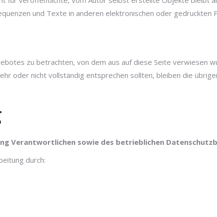
t für veröffentlichte, vom Autor selbst erstellte Objekte bleibt al
uenzen und Texte in anderen elektronischen oder gedruckten Pu
ngebotes zu betrachten, von dem aus auf diese Seite verwiesen w
hr oder nicht vollständig entsprechen sollten, bleiben die übrige
g
ung Verantwortlichen sowie des betrieblichen Datenschutz
beitung durch: