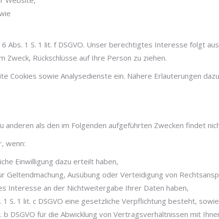
r Website,
owie
 6 Abs. 1 S. 1 lit. f DSGVO. Unser berechtigtes Interesse folgt 
m Zweck, Rückschlüsse auf Ihre Person zu ziehen.
 Cookies sowie Analysedienste ein. Nähere Erläuterungen dazu er
zu anderen als den im Folgenden aufgeführten Zwecken findet nich
r, wenn:
liche Einwilligung dazu erteilt haben,
O zur Geltendmachung, Ausübung oder Verteidigung von Rechtsansp
es Interesse an der Nichtweitergabe Ihrer Daten haben,
. 1 S. 1 lit. c DSGVO eine gesetzliche Verpflichtung besteht, sowie
lit. b DSGVO für die Abwicklung von Vertragsverhältnissen mit Ihnen